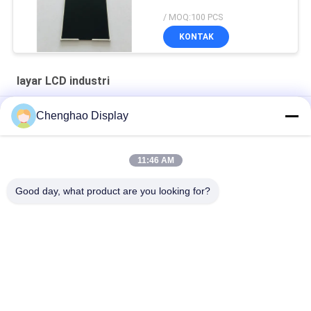
/ MOQ:100 PCS
KONTAK
layar LCD industri
Lampu Matahari MIPI DSI Layar LCD Industri ST7701S Open
Chenghao Display
Frame
OEM TN Driver IC ST7789V Layar LCD Industri Lebar 50mm
11:46 AM
2.8 Inch 300cd I80 Interface Industrial Touch Screen Monitor
Good day, what product are you looking for?
Bad Request
Semua
Layar Sentuh LCD 
Layar LCD TFT
Kecil
Layar Sentuh 
Modul Layar LCD