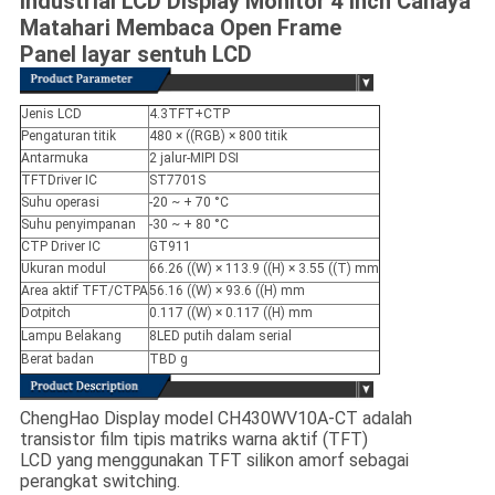
Industrial LCD Display Monitor 4 Inch Cahaya
Matahari Membaca Open Frame
Panel layar sentuh LCD
Jenis LCD
4.3TFT+CTP
Pengaturan titik
480 × ((RGB) × 800 titik
Antarmuka
2 jalur-MIPI DSI
TFTDriver IC
ST7701S
Suhu operasi
-20 ~ + 70 °C
Suhu penyimpanan
-30 ~ + 80 °C
CTP Driver IC
GT911
Ukuran modul
66.26 ((W) × 113.9 ((H) × 3.55 ((T) mm
Area aktif TFT/CTPA
56.16 ((W) × 93.6 ((H) mm
Dotpitch
0.117 ((W) × 0.117 ((H) mm
Lampu Belakang
8LED putih dalam serial
Berat badan
TBD g
ChengHao Display model CH430WV10A-CT adalah
transistor film tipis matriks warna aktif (TFT)
LCD yang menggunakan TFT silikon amorf sebagai
perangkat switching.