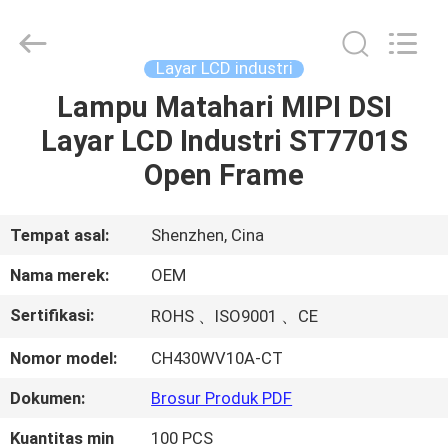
Shenzhen
ChengHao
Optoelectronic
Co.,
Ltd..
Layar LCD industri
All
Rights
Lampu Matahari MIPI DSI
RUMAH
Reserved.
Layar LCD Industri ST7701S
PRODUK
Open Frame
TENTANG
Tempat asal:
Shenzhen, Cina
KAMI
Nama merek:
OEM
Sertifikasi:
ROHS 、ISO9001 、CE
TUR
Nomor model:
CH430WV10A-CT
PABRIK
Dokumen:
Brosur Produk PDF
KONTROL
Kuantitas min
100 PCS