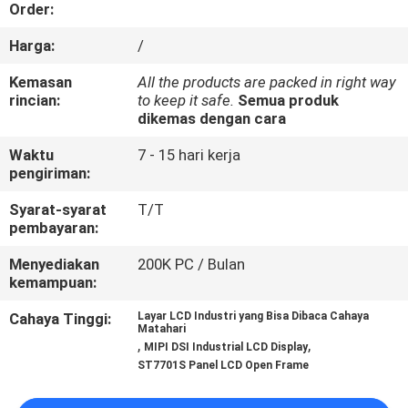
KUALITAS
Order:
Harga:
/
HUBUNGI
Kemasan
All the products are packed in right way
KAMI
rincian:
to keep it safe.
Semua produk
dikemas dengan cara
Waktu
7 - 15 hari kerja
MINTA
pengiriman:
KUTIPAN
Syarat-syarat
T/T
pembayaran:
SITEMAP
Menyediakan
200K PC / Bulan
kemampuan:
PRIVACY
Cahaya Tinggi:
Layar LCD Industri yang Bisa Dibaca Cahaya
Matahari
POLICY
,
,
MIPI DSI Industrial LCD Display
ST7701S Panel LCD Open Frame